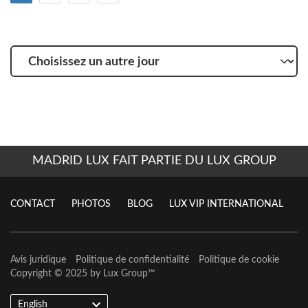
Choisissez
un
autre
jour
MADRID LUX FAIT PARTIE DU LUX GROUP
CONTACT
PHOTOS
BLOG
LUX VIP INTERNATIONAL
Avis juridique
Politique de confidentialité
Politique de cookie
Copyright © 2025 by
Lux Group
™
English