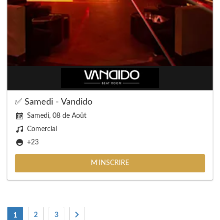
✅ Samedi - Vandido
Samedi, 08 de Août
Comercial
+23
M'INSCRIRE
(actuel)
2
3
1