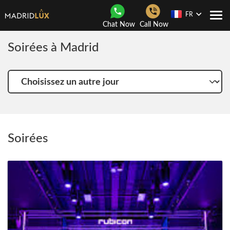
FR
Navi
Chat Now
Call Now
Togg
Soirées à Madrid
Choisissez
un
autre
jour
Soirées