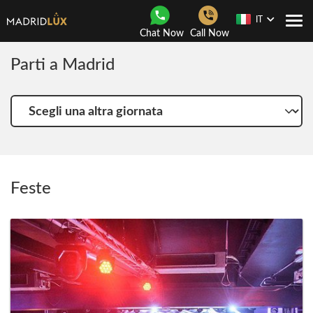
IT
Togg
Chat Now
Call Now
navi
Parti a Madrid
Scegli
una
altra
giornata
Feste