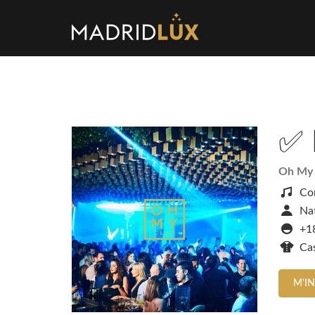
✅ 
Oh My
Co
Nat
+1
Ca
M'I