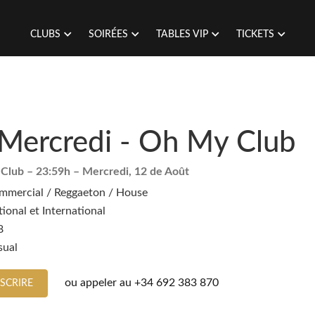
CLUBS
SOIRÉES
TABLES VIP
TICKETS
Mercredi - Oh My Club
 Club
– 23:59h –
Mercredi, 12 de Août
mmercial / Reggaeton / House
ional et International
8
sual
ou appeler au
+34 692 383 870
NSCRIRE