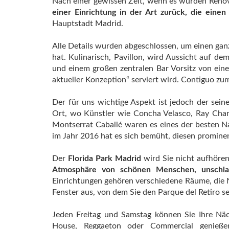
Nach einer gewissen Zeit, wenn es wurden Reno
einer Einrichtung in der Art zurück, die einen
Hauptstadt Madrid.
Alle Details wurden abgeschlossen, um einen gan
hat. Kulinarisch, Pavillon, wird Aussicht auf dem
und einem großen zentralen Bar Vorsitz von ein
aktueller Konzeption“ serviert wird. Contiguo zum 
Der für uns wichtige Aspekt ist jedoch der sein
Ort, wo Künstler wie Concha Velasco, Ray Char
Montserrat Caballé waren es eines der besten N
im Jahr 2016 hat es sich bemüht, diesen promine
Der
Florida Park Madrid
wird Sie nicht aufhören
Atmosphäre von schönen Menschen, unschla
Einrichtungen gehören verschiedene Räume, die 
Fenster aus, von dem Sie den Parque del Retiro s
Jeden Freitag und Samstag können Sie Ihre Näc
House, Reggaeton oder Commercial genießen