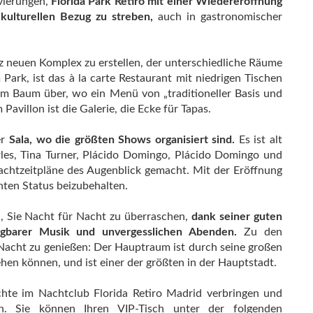
vierungen,
Florida Park Retiro mit einer Wiedereröffnung
 kulturellen Bezug zu streben,
auch in gastronomischer
z neuen Komplex zu erstellen, der unterschiedliche Räume
 Park, ist das à la carte Restaurant mit niedrigen Tischen
em Baum über, wo ein Menü von „traditioneller Basis und
Pavillon ist die Galerie, die Ecke für Tapas.
er
Sala, wo die größten Shows organisiert sind.
Es ist alt
les, Tina Turner, Plácido Domingo, Plácido Domingo und
achtzeitpläne des Augenblick gemacht. Mit der Eröffnung
nten Status beizubehalten.
, Sie Nacht für Nacht zu überraschen,
dank seiner guten
gbarer Musik und unvergesslichen Abenden.
Zu den
Nacht zu genießen: Der Hauptraum ist durch seine großen
ehen können, und ist einer der größten in der Hauptstadt.
hte im Nachtclub Florida Retiro Madrid verbringen und
. Sie können Ihren VIP-Tisch unter der folgenden