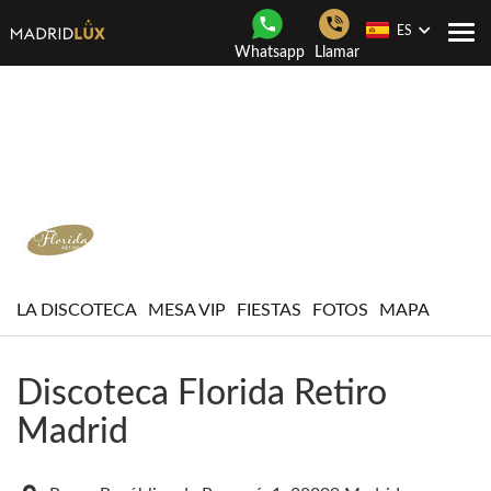
ES
Togg
Whatsapp
Llamar
navi
LA DISCOTECA
MESA VIP
FIESTAS
FOTOS
MAPA
Discoteca Florida Retiro
Madrid