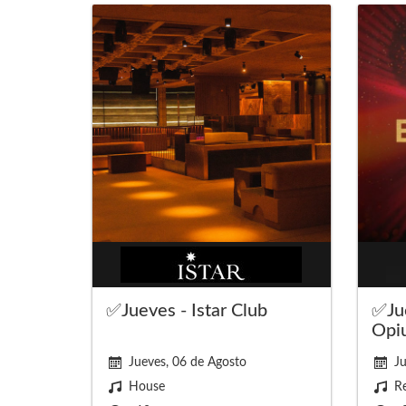
✅Jueves - Istar Club
✅Jue
Opi
Jueves, 06 de Agosto
Ju
House
Re