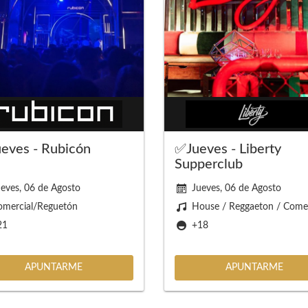
eves - Rubicón
✅Jueves - Liberty
Supperclub
eves, 06 de Agosto
Jueves, 06 de Agosto
omercial/Reguetón
House / Reggaeton / Comer
21
+18
APUNTARME
APUNTARME