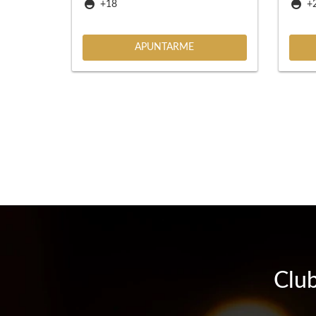
+18
+
APUNTARME
Club