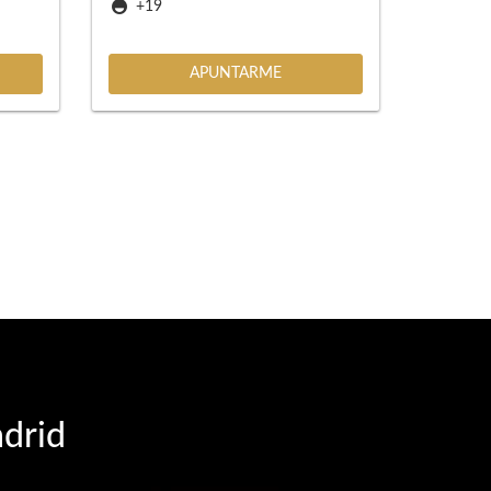
+19
APUNTARME
adrid