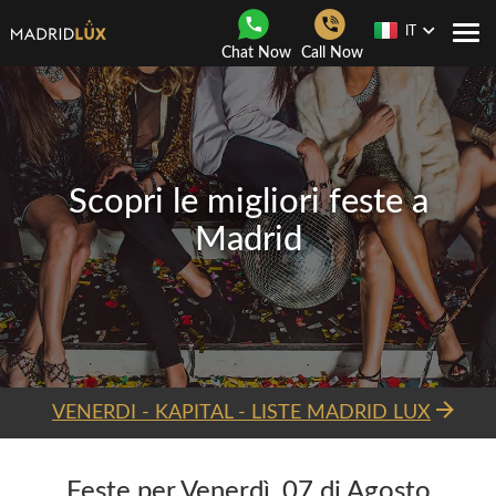
IT
Togg
Chat Now
Call Now
navi
Scopri le migliori feste a
Madrid
VENERDI - KAPITAL - LISTE MADRID LUX
Feste per Venerdì, 07 di Agosto