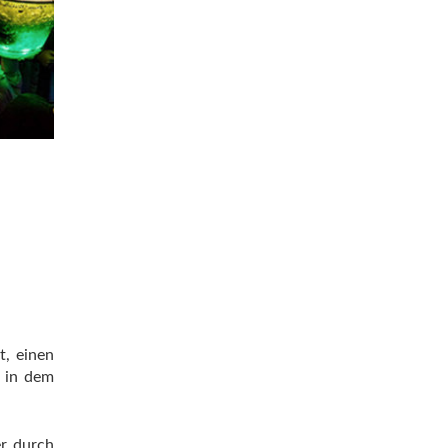
t, einen
h in dem
er durch