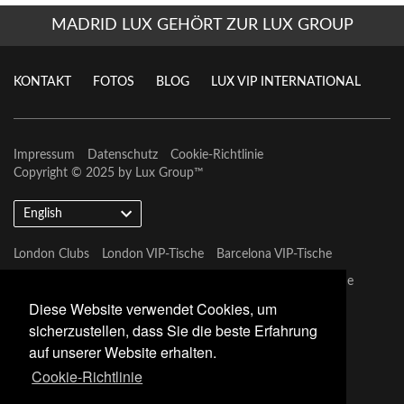
MADRID LUX GEHÖRT ZUR LUX GROUP
KONTAKT
FOTOS
BLOG
LUX VIP INTERNATIONAL
Impressum
Datenschutz
Cookie-Richtlinie
Copyright © 2025 by
Lux Group
™
English
London Clubs
London VIP-Tische
Barcelona VIP-Tische
Marbella VIP-Tische
Las Vegas VIP-Tische
Dubai VIP-Tische
Diese Website verwendet Cookies, um
Marbella VIP-Tische
sicherzustellen, dass Sie die beste Erfahrung
auf unserer Website erhalten.
Cookie-Richtlinie