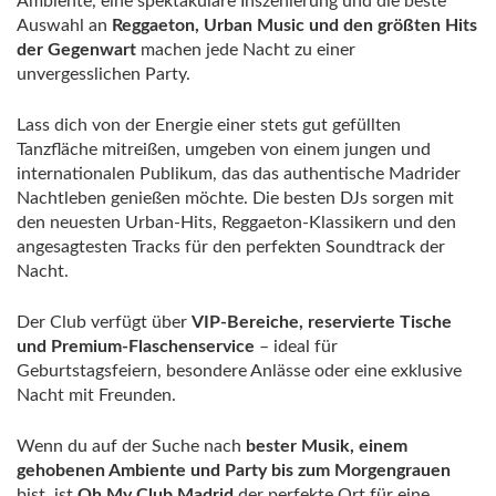
Ambiente, eine spektakuläre Inszenierung und die beste
Auswahl an
Reggaeton, Urban Music und den größten Hits
der Gegenwart
machen jede Nacht zu einer
unvergesslichen Party.
Lass dich von der Energie einer stets gut gefüllten
Tanzfläche mitreißen, umgeben von einem jungen und
internationalen Publikum, das das authentische Madrider
Nachtleben genießen möchte. Die besten DJs sorgen mit
den neuesten Urban-Hits, Reggaeton-Klassikern und den
angesagtesten Tracks für den perfekten Soundtrack der
Nacht.
Der Club verfügt über
VIP-Bereiche, reservierte Tische
und Premium-Flaschenservice
– ideal für
Geburtstagsfeiern, besondere Anlässe oder eine exklusive
Nacht mit Freunden.
Wenn du auf der Suche nach
bester Musik, einem
gehobenen Ambiente und Party bis zum Morgengrauen
bist, ist
Oh My Club Madrid
der perfekte Ort für eine