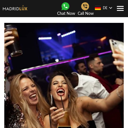
DE
Togg
Chat Now
Call Now
navi