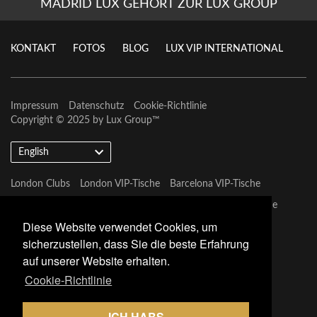
MADRID LUX GEHÖRT ZUR LUX GROUP
KONTAKT
FOTOS
BLOG
LUX VIP INTERNATIONAL
Impressum
Datenschutz
Cookie-Richtlinie
Copyright © 2025 by
Lux Group
™
English
London Clubs
London VIP-Tische
Barcelona VIP-Tische
Marbella VIP-Tische
Las Vegas VIP-Tische
Dubai VIP-Tische
Diese Website verwendet Cookies, um
Marbella VIP-Tische
sicherzustellen, dass Sie die beste Erfahrung
auf unserer Website erhalten.
Cookie-Richtlinie
ICH HABS