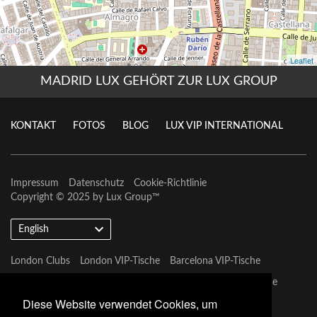
MADRID LUX GEHÖRT ZUR LUX GROUP
KONTAKT
FOTOS
BLOG
LUX VIP INTERNATIONAL
Impressum
Datenschutz
Cookie-Richtlinie
Copyright © 2025 by
Lux Group
™
English
London Clubs
London VIP-Tische
Barcelona VIP-Tische
Marbella VIP-Tische
Las Vegas VIP-Tische
Dubai VIP-Tische
Diese Website verwendet Cookies, um
Marbella VIP-Tische