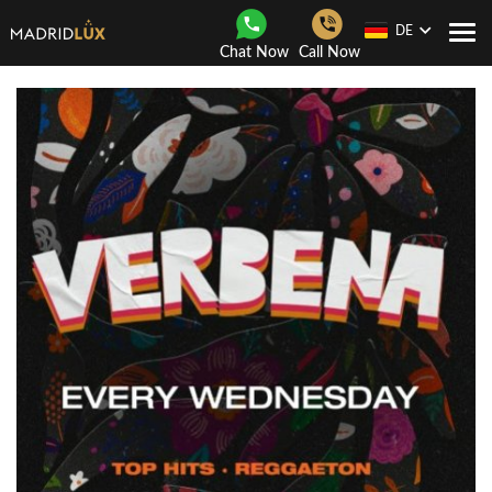
DE
Togg
Chat Now
Call Now
navi