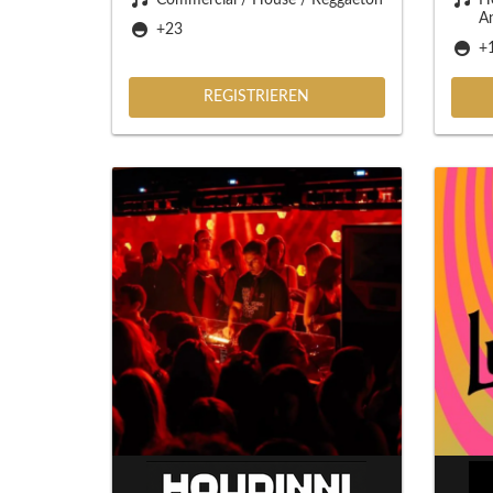
A
+23
+
REGISTRIEREN