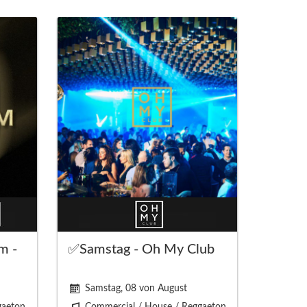
m -
✅Samstag - Oh My Club
Samstag, 08 von August
gaeton
Commercial / House / Reggaeton