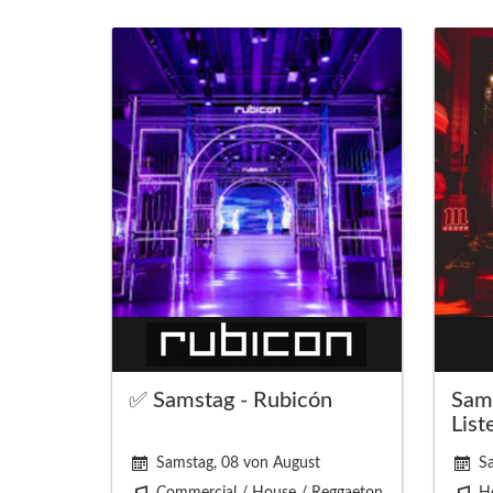
✅ Samstag - Rubicón
Sams
List
Samstag, 08 von August
S
Commercial / House / Reggaeton
Ho