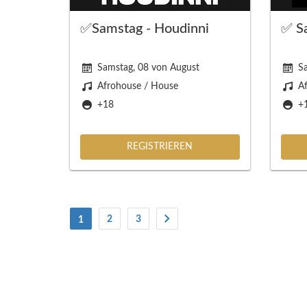
✅Samstag - Houdinni
✅ Sa
Samstag, 08 von August
S
Afrohouse / House
Af
+18
+
REGISTRIEREN
(Strom)
2
3
1