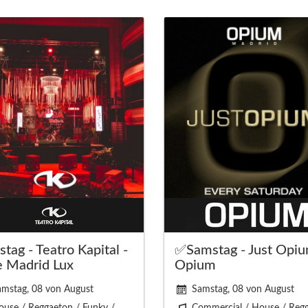
tag - Teatro Kapital -
✅Samstag - Just Opiu
e Madrid Lux
Opium
amstag, 08 von August
Samstag, 08 von August
use / Reggaeton / Funky /
Commercial / House / Reg