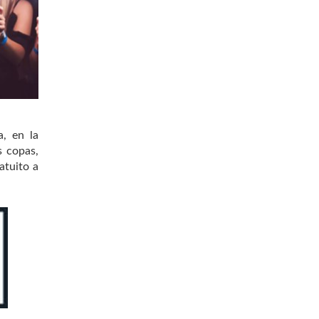
, en la
s copas,
atuito a