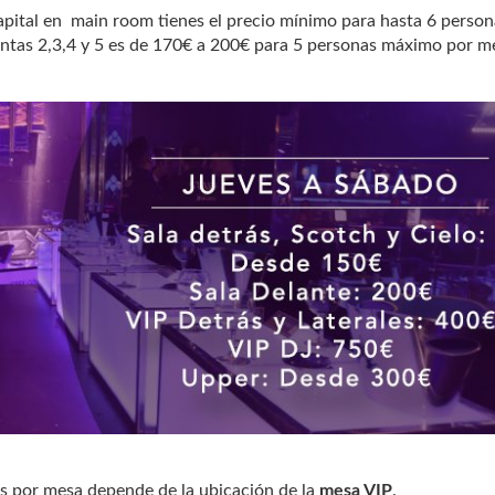
apital en main room tienes el precio mínimo para hasta 6 person
antas 2,3,4 y 5 es de 170€ a 200€ para 5 personas máximo por m
 por mesa depende de la ubicación de la
mesa VIP
.