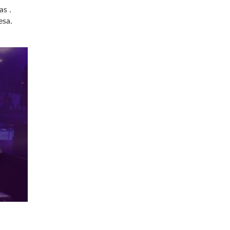
as .
esa.