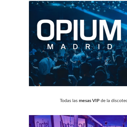
Todas las
mesas VIP
de la discot