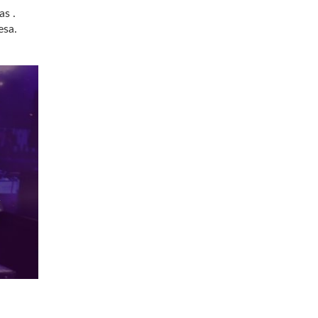
as .
esa.