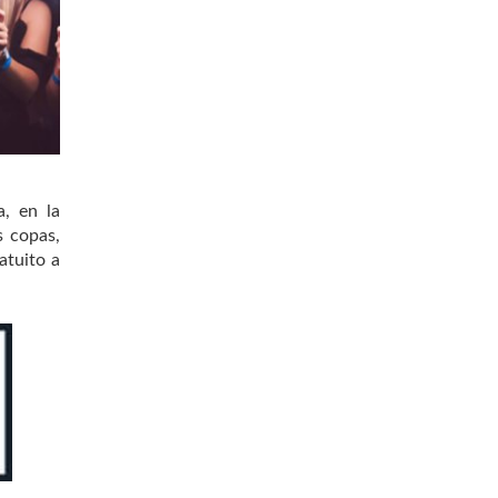
, en la
s copas,
atuito a