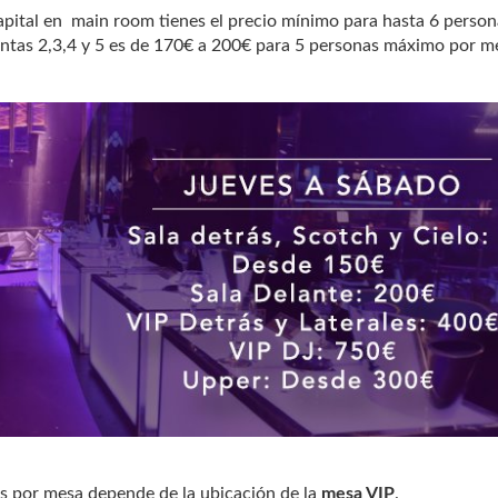
apital en main room tienes el precio mínimo para hasta 6 person
antas 2,3,4 y 5 es de 170€ a 200€ para 5 personas máximo por m
 por mesa depende de la ubicación de la
mesa VIP
.