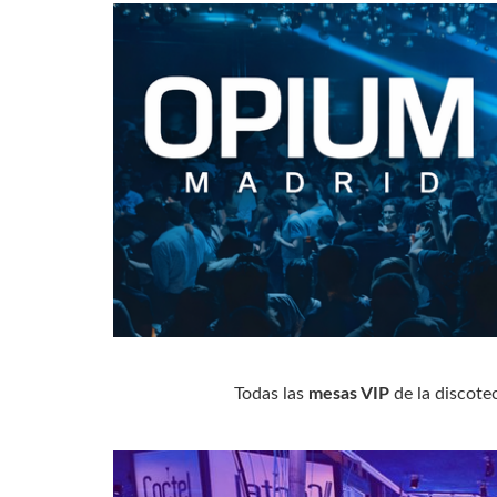
Todas las
mesas VIP
de la discot