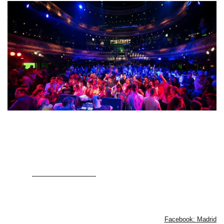
Tú decides qué
fiesta
se adapta mejor a lo que estás buscando.
Apúntate a la Lista VIP del día que tú quieras con
Madrid Lux
de las
siguientes formas:
- Desde
www.madridlux.com
- Vía WhatsApp al 692383870
Y no te pierdas todas las novedades en la página de
Facebook: Madrid