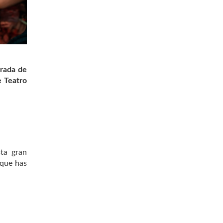
trada de
e Teatro
sta gran
 que has