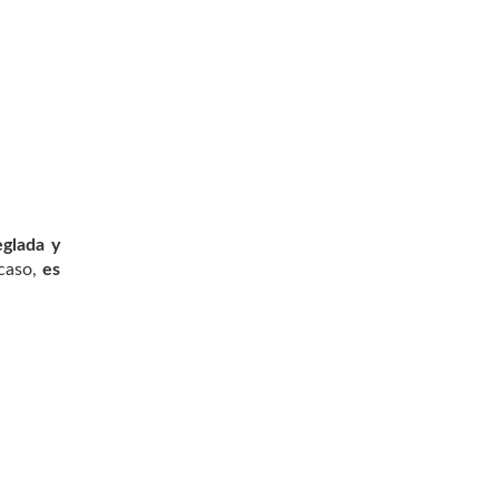
eglada y
caso,
es