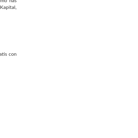
omo has
Kapital,
atis con