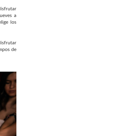
isfrutar
ueves a
lige los
isfrutar
empos de