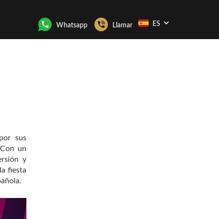
ES
Whatsapp
Llamar
por sus
. Con un
ersión y
a fiesta
pañola.