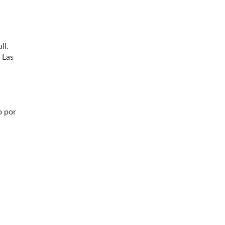
ull.
 Las
o por