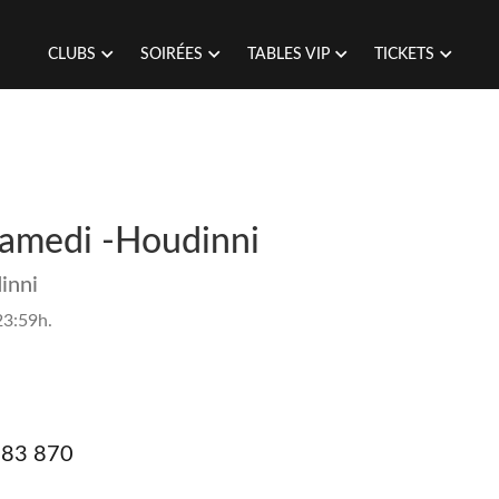
CLUBS
SOIRÉES
TABLES VIP
TICKETS
Samedi -Houdinni
inni
23:59h.
383 870