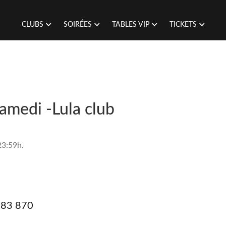
CLUBS
SOIRÉES
TABLES VIP
TICKETS
Samedi -Lula club
23:59h.
383 870