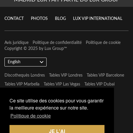
MADRID LUX FAIT PARTIE DU LUX GROUP
CONTACT
PHOTOS
BLOG
LUX VIP INTERNATIONAL
Avis juridique
Politique de confidentialité
Politique de cookie
Copyright © 2025 by
Lux Group
™
English
Discothequès Londres
Tables VIP Londres
Tables VIP Barcelone
Tables VIP Marbella
Tables VIP Las Vegas
Tables VIP Dubai
Tables VIP Marbella
Ce site utilise des cookies pour vous garantir
la meilleure expérience sur notre site.
Politique de cookie
JE L'AI