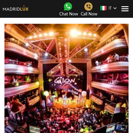
IT
Togg
Chat Now
Call Now
navi