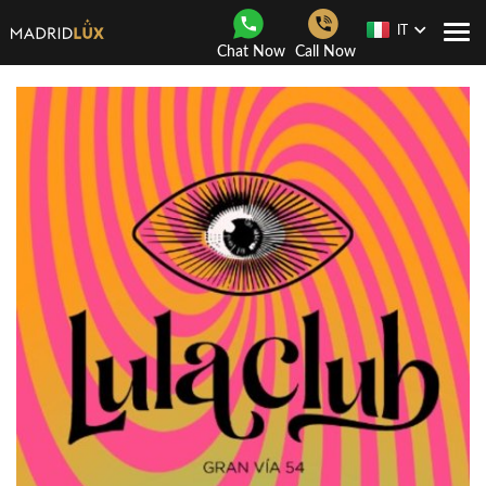
IT
Togg
Chat Now
Call Now
navi