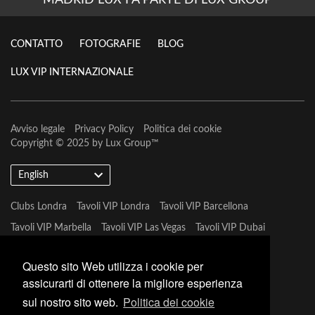
MADRID LUX FA PARTE DI LUX GROUP
CONTATTO
FOTOGRAFIE
BLOG
LUX VIP INTERNAZIONALE
Avviso legale
Privacy Policy
Politica dei cookie
Copyright © 2025 by
Lux Group
™
English
Clubs Londra
Tavoli VIP Londra
Tavoli VIP Barcellona
Tavoli VIP Marbella
Tavoli VIP Las Vegas
Tavoli VIP Dubai
Tavoli VIP Marbella
Questo sito Web utilizza i cookie per
assicurarti di ottenere la migliore esperienza
sul nostro sito web.
Politica dei cookie