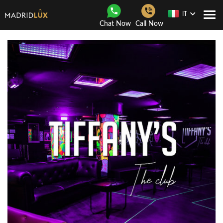
IT
Togg
Chat Now
Call Now
navi