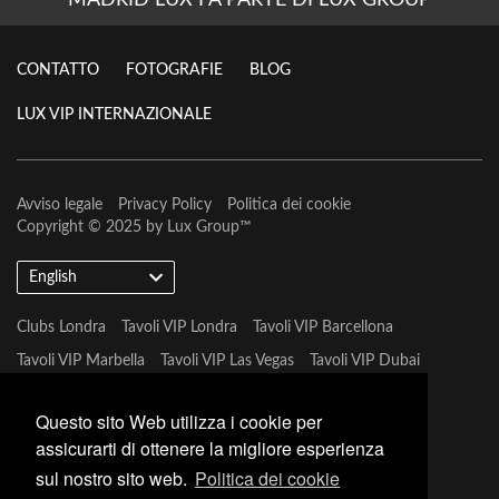
MADRID LUX FA PARTE DI LUX GROUP
CONTATTO
FOTOGRAFIE
BLOG
LUX VIP INTERNAZIONALE
Avviso legale
Privacy Policy
Politica dei cookie
Copyright © 2025 by
Lux Group
™
English
Clubs Londra
Tavoli VIP Londra
Tavoli VIP Barcellona
Tavoli VIP Marbella
Tavoli VIP Las Vegas
Tavoli VIP Dubai
Tavoli VIP Marbella
Questo sito Web utilizza i cookie per
assicurarti di ottenere la migliore esperienza
sul nostro sito web.
Politica dei cookie