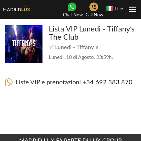
IT
Togg
Chat Now
Call Now
navi
Lista VIP Lunedi - Tiffany’s
The Club
✅ Lunedi - Tiffany´s
Lunedi, 10 di Agosto, 23:59h.
Liste VIP e prenotazioni
+34 692 383 870