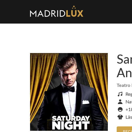
Sa
An
Teatro
Re
Nat
+1
Läs