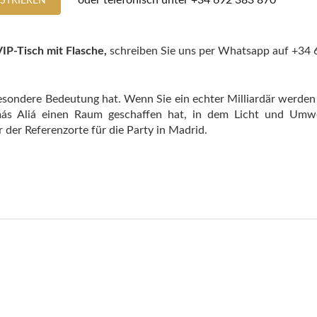
oder telefonisch unter
+34 692 383 870
ISTRIEREN
IP-Tisch mit Flasche,
schreiben Sie uns per Whatsapp auf +34
esondere Bedeutung hat. Wenn Sie ein echter Milliardär werden
ás Aliá einen Raum geschaffen hat, in dem Licht und Umwe
r der Referenzorte für die Party in Madrid.