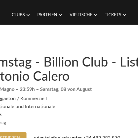
CLUBS
PARTEIEN
VIP-TISCHE
TICKETS
mstag - Billion Club - Lis
tonio Calero
 Magno
– 23:59h –
Samstag, 08 von August
ggaeton / Kommerziell
ionale und Internationale
8
sig