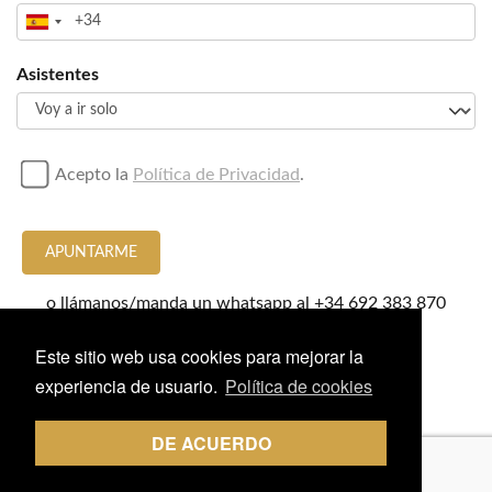
Asistentes
Acepto la
Política de Privacidad
.
APUNTARME
o llámanos/manda un whatsapp al
+34 692 383 870
Este sitio web usa cookies para mejorar la
experiencia de usuario.
Política de cookies
DE ACUERDO