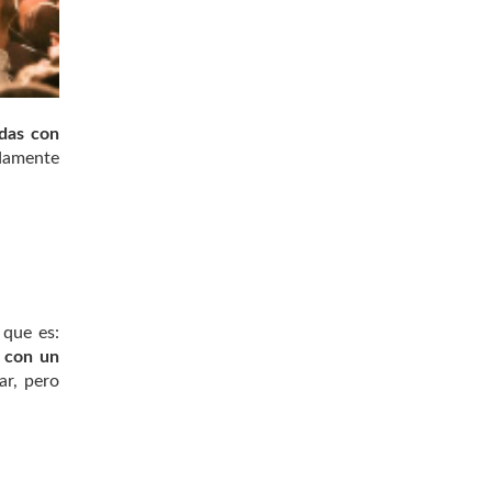
adas con
adamente
 que es:
r con un
ar, pero