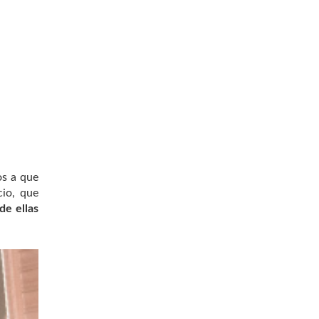
os a que
cio, que
de ellas