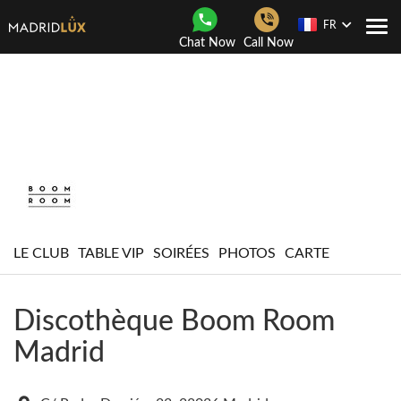
FR
Navi
Chat Now
Call Now
Togg
LE CLUB
TABLE VIP
SOIRÉES
PHOTOS
CARTE
Discothèque Boom Room
Madrid