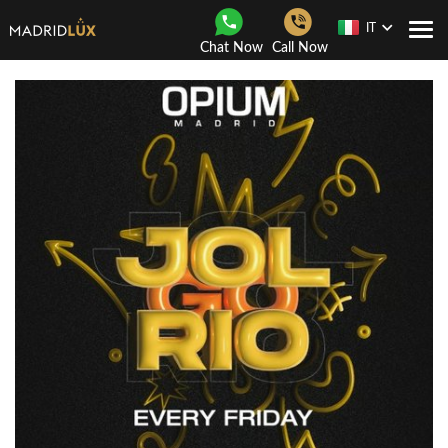
IT
Togg
Chat Now
Call Now
navi