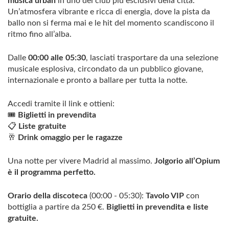
musica urban
in uno dei club più esclusivi della città.
Un’atmosfera vibrante e ricca di energia, dove la pista da
ballo non si ferma mai e le hit del momento scandiscono il
ritmo fino all’alba.
Dalle
00:00 alle 05:30
, lasciati trasportare da una selezione
musicale esplosiva, circondato da un pubblico giovane,
internazionale e pronto a ballare per tutta la notte.
Accedi tramite il link e ottieni:
🎟️
Biglietti in prevendita
📋
Liste gratuite
🥂
Drink omaggio per le ragazze
Una notte per vivere Madrid al massimo.
Jolgorio all’Opium
è il programma perfetto.
Orario della discoteca
(00:00 - 05:30):
Tavolo VIP
con
bottiglia a partire da 250 €.
Biglietti in prevendita e liste
gratuite.