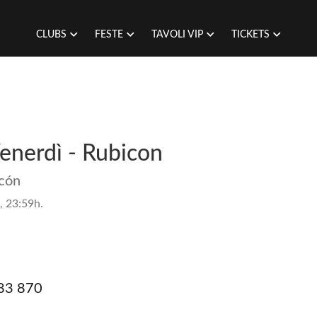
CLUBS
FESTE
TAVOLI VIP
TICKETS
Venerdì - Rubicon
icón
, 23:59h.
83 870