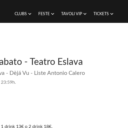
CLUBS
FESTE
TAVOLI VIP
TICKETS
Sabato - Teatro Eslava
va - Dèjá Vu - Liste Antonio Calero
 23:59h.
 1 drink 13€ o 2 drink 18€.