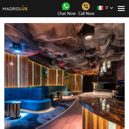
IT
Togg
Chat Now
Call Now
navi