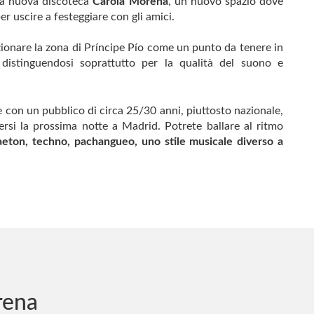
 la nuova discoteca
Carola Morena
, un nuovo spazio dove
per uscire a festeggiare con gli amici.
ionare la zona di Príncipe Pío come un punto da tenere in
 distinguendosi soprattutto per la qualità del suono e
e con un pubblico di circa 25/30 anni, piuttosto nazionale,
rsi la prossima notte a Madrid. Potrete ballare al ritmo
eton, techno, pachangueo, uno stile musicale diverso a
rena