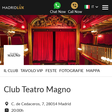
IT
Togg
Chat Now
Call Now
navi
IL CLUB
TAVOLO VIP
FESTE
FOTOGRAFIE
MAPPA
Club Teatro Magno
C. de Cedaceros, 7, 28014 Madrid
20:00h