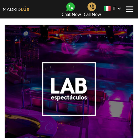
IT
Togg
Chat Now
Call Now
navi